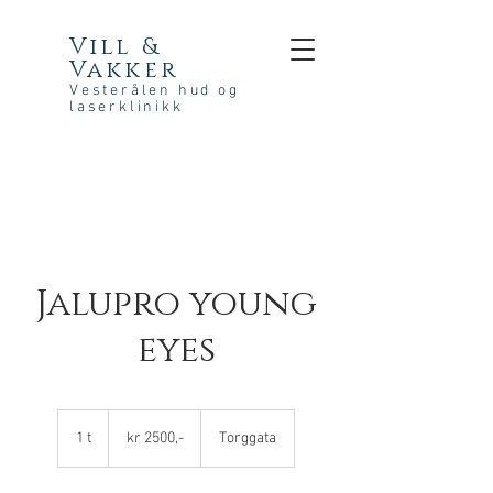
Vill &
Vakker
Vesterålen hud og
laserklinikk
Jalupro young
eyes
kr
2500,-
1 t
1
kr 2500,-
Torggata